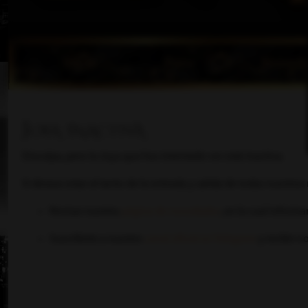
Inicio
Foro
Noved
Joya inactiva
Disculpa, pero la Joya que has intentado ver está inactiva.
Si deseas estar al tanto de la entrada y salida de todas nuestra
Revisar nuestra
página de novedades
, en la cual inform
Suscribirte a nuestro
canal oficial en Telegram
y recibir n