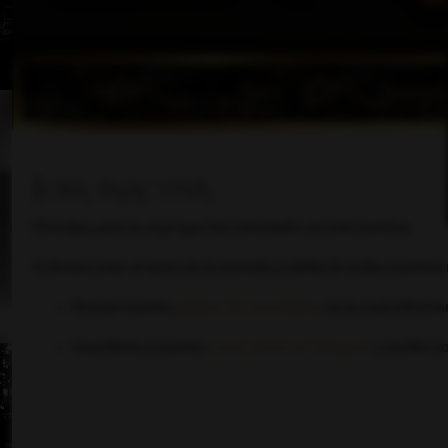
Inicio
Foro
Noved
Joya inactiva
Disculpa, pero la Joya que has intentado ver está inactiva.
Si deseas estar al tanto de la entrada y salida de todas nuestra
Revisar nuestra
página de novedades
, en la cual inform
Suscribirte a nuestro
canal oficial en Telegram
y recibir n