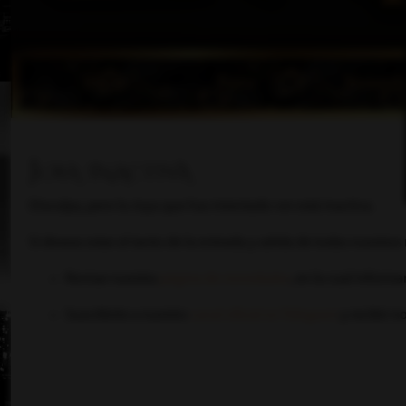
Inicio
Foro
Noved
Joya inactiva
Disculpa, pero la Joya que has intentado ver está inactiva.
Si deseas estar al tanto de la entrada y salida de todas nuestra
Revisar nuestra
página de novedades
, en la cual inform
Suscribirte a nuestro
canal oficial en Telegram
y recibir n