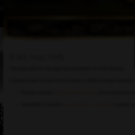
Inicio
Foro
Noved
Joya inactiva
Disculpa, pero la Joya que has intentado ver está inactiva.
Si deseas estar al tanto de la entrada y salida de todas nuestra
Revisar nuestra
página de novedades
, en la cual inform
Suscribirte a nuestro
canal oficial en Telegram
y recibir n