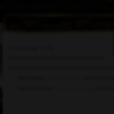
Inicio
Foro
Noved
Joya inactiva
Disculpa, pero la Joya que has intentado ver está inactiva.
Si deseas estar al tanto de la entrada y salida de todas nuestra
Revisar nuestra
página de novedades
, en la cual inform
Suscribirte a nuestro
canal oficial en Telegram
y recibir n