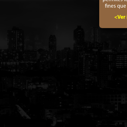
fines que
<Ver 