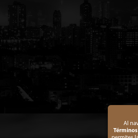
Al na
Términos
permites l