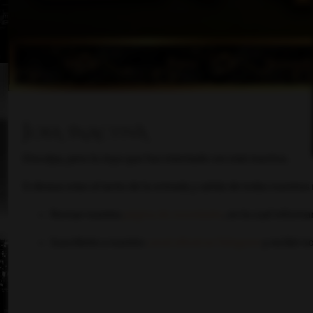
Inicio
Foro
Noved
Joya inactiva
Disculpa, pero la Joya que has intentado ver está inactiva.
Si deseas estar al tanto de la entrada y salida de todas nuestra
Revisar nuestra
página de novedades
, en la cual inform
Suscribirte a nuestro
canal oficial en Telegram
y recibir n